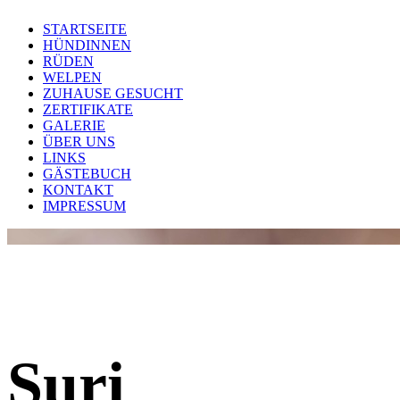
STARTSEITE
HÜNDINNEN
RÜDEN
WELPEN
ZUHAUSE GESUCHT
ZERTIFIKATE
GALERIE
ÜBER UNS
LINKS
GÄSTEBUCH
KONTAKT
IMPRESSUM
Luxury High Class Pomeranian
more than just a dog
Suri