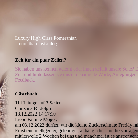
Luxury High Class Pomeranian
more than just a dog
Zeit für ein paar Zeilen?
Sie haben uns kennen gelernt oder ihnen gefällt unsere Seite
Zeit und hinterlassen sie uns ein paar nette Worte, Anregungen
Feedback.
Gästebuch
11 Einträge auf 3 Seiten
Christina Rudolph
18.12.2022
14:17:10
Liebe Familie Mogel,
am 03.12.2022 dürften wir die kleine Zuckerschnute Freddy mi
Er ist ein intelligenter, gelehriger, anhänglicher und hervorragend
mittlerweile 2 Wochen bei uns und manchmal ist es anstrengend