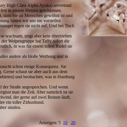
xury High Class Alpha Ayuka) anvertraut
fest in unsere Herzen geschlossen.
igt, dass Sie an Menschen gewöhnt ist und
nung hätten wir uns nie vorstellen
sauger regen sie nicht auf. Und bei Tisch
ar wachsam, zeigt aber kein übertrieben
n der Welpengruppe hat Taffy sofort die
utlich, in was für einem tollen Rudel sie
 alles andere als bloße Werbung und in
 braucht schon einige Konsequenz. Sie
g. Gerne schaut sie aber auch aus dem
nbieten) und beobachtet, was in Hamburg
auf der Straße angesprochen. Und wenn
rgisst man die Zeit. Aber natürlich ist sie
elwind, der gerne auf zwei Beinen läuft,
re ein toller Zirkushund.
ber sinnlos.
Anzeigen: 5
10
20