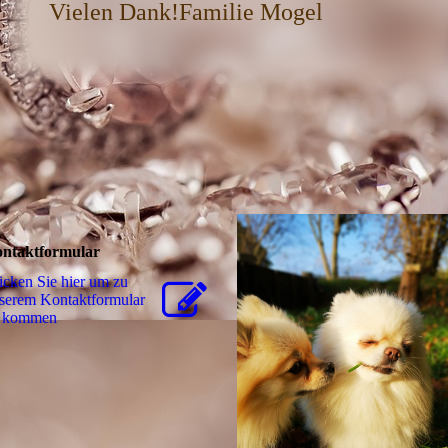
Vielen Dank!Familie Mogel
ntaktformular
icken Sie hier um zu
serem Kon­takt­for­mu­lar
 kommen