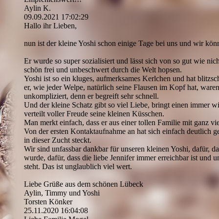
Aylin K.
09.09.2021
17:02:29
Hallo ihr Lieben,
nun ist der kleine Yoshi schon einige Tage bei uns und wir könn
Er wurde so super sozialisiert und lässt sich von so gut wie nic
schön frei und unbeschwert durch die Welt hopsen.
Yoshi ist so ein kluges, aufmerksames Kerlchen und hat blitzs
er, wie jeder Welpe, natürlich seine Flausen im Kopf hat, ware
unkompliziert, denn er begreift sehr schnell.
Und der kleine Schatz gibt so viel Liebe, bringt einen immer 
verteilt voller Freude seine kleinen Küsschen.
Man merkt einfach, dass er aus einer tollen Familie mit ganz v
Von der ersten Kontaktaufnahme an hat sich einfach deutlich g
in dieser Zucht steckt.
Wir sind unfassbar dankbar für unseren kleinen Yoshi, dafür, das
wurde, dafür, dass die liebe Jennifer immer erreichbar ist und u
steht. Das ist unglaublich viel wert.
Liebe Grüße aus dem schönen Lübeck
Aylin, Timmy und Yoshi
Torsten Könker
25.11.2020
16:04:08