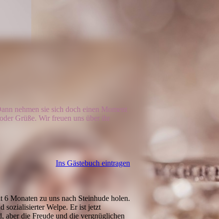
? Dann nehmen sie sich doch einen Moment
 oder Grüße. Wir freuen uns über ihr
Ins Gästebuch eintragen
t 6 Monaten zu uns nach Steinhude holen.
 sozialisierter Welpe. Er ist jetzt
, aber die Freude und die vergnüglichen