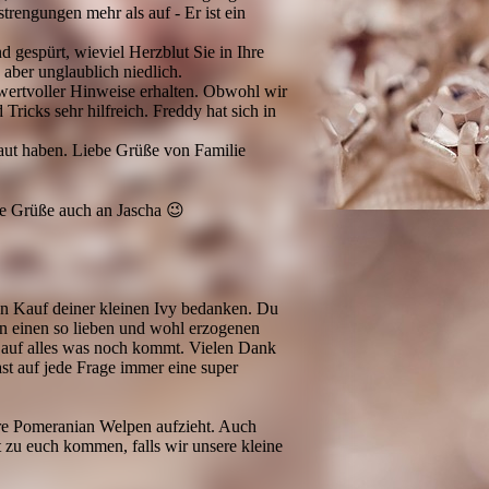
rengungen mehr als auf - Er ist ein
 gespürt, wieviel Herzblut Sie in Ihre
 aber unglaublich niedlich.
wertvoller Hinweise erhalten. Obwohl wir
Tricks sehr hilfreich. Freddy hat sich in
raut haben. Liebe Grüße von Familie
be Grüße auch an Jascha 😉
den Kauf deiner kleinen Ivy bedanken. Du
en einen so lieben und wohl erzogenen
 auf alles was noch kommt. Vielen Dank
st auf jede Frage immer eine super
ure Pomeranian Welpen aufzieht. Auch
 zu euch kommen, falls wir unsere kleine