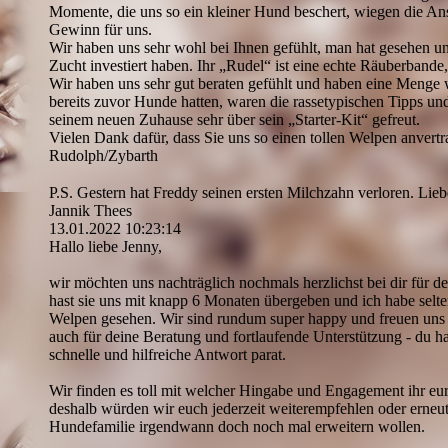
Momente, die uns so ein kleiner Hund beschert, wiegen die Anst
Gewinn für uns.
Wir haben uns sehr wohl bei Ihnen gefühlt, man hat gesehen und
Zucht investiert haben. Ihr „Rudel“ ist eine echte Räuberbande,
Wir haben uns sehr gut beraten gefühlt und haben eine Menge 
bereits zuvor Hunde hatten, waren die rassetypischen Tipps und 
seinem neuen Zuhause sehr über sein „Starter-Kit“ gefreut.
Vielen Dank dafür, dass Sie uns so einen tollen Welpen anvert
Rudolph/Zybarth
P.S. Gestern hat Freddy seinen ersten Milchzahn verloren. Lie
Jannik Thees
13.01.2022
10:23:14
Hallo liebe Jenny,
wir möchten uns nachträglich nochmals herzlichst bei dir für 
hast sie uns mit knapp 6 Monaten übergeben und ich habe selt
Welpen gesehen. Wir sind rundum super happy und freuen uns
auch für deine Beratung und fortlaufende Unterstützung - du ha
schnelle und hilfreiche Antwort parat.
Wir finden es toll mit welcher Hingabe und Engagement ihr e
deshalb würden wir euch jederzeit weiterempfehlen oder erneut
Hundefamilie irgendwann doch noch mal erweitern wollen.