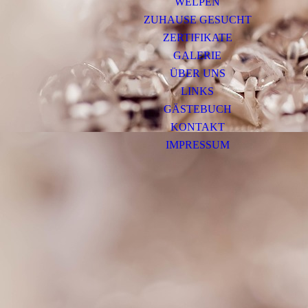
WELPEN
ZUHAUSE GESUCHT
ZERTIFIKATE
GALERIE
ÜBER UNS
LINKS
GÄSTEBUCH
KONTAKT
IMPRESSUM