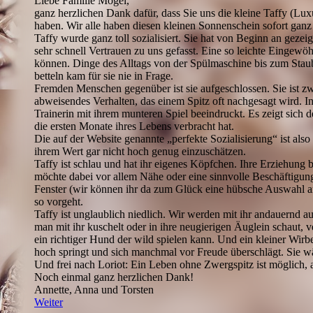
Liebe Familie Mogel,
ganz herzlichen Dank dafür, dass Sie uns die kleine Taffy (Lu
haben. Wir alle haben diesen kleinen Sonnenschein sofort ganz 
Taffy wurde ganz toll sozialisiert. Sie hat von Beginn an geze
sehr schnell Vertrauen zu uns gefasst. Eine so leichte Eingewöh
können. Dinge des Alltags von der Spülmaschine bis zum Staub
betteln kam für sie nie in Frage.
Fremden Menschen gegenüber ist sie aufgeschlossen. Sie ist zw
abweisendes Verhalten, das einem Spitz oft nachgesagt wird. I
Trainerin mit ihrem munteren Spiel beeindruckt. Es zeigt sich de
die ersten Monate ihres Lebens verbracht hat.
Die auf der Website genannte „perfekte Sozialisierung“ ist also
ihrem Wert gar nicht hoch genug einzuschätzen.
Taffy ist schlau und hat ihr eigenes Köpfchen. Ihre Erziehung
möchte dabei vor allem Nähe oder eine sinnvolle Beschäftigun
Fenster (wir können ihr da zum Glück eine hübsche Auswahl a
so vorgeht.
Taffy ist unglaublich niedlich. Wir werden mit ihr andauernd 
man mit ihr kuschelt oder in ihre neugierigen Äuglein schaut, ve
ein richtiger Hund der wild spielen kann. Und ein kleiner Wirb
hoch springt und sich manchmal vor Freude überschlägt. Sie wä
Und frei nach Loriot: Ein Leben ohne Zwergspitz ist möglich, a
Noch einmal ganz herzlichen Dank!
Annette, Anna und Torsten
Weiter