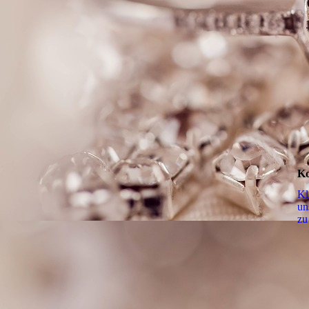
Ko
Kl
un
zu