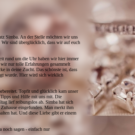
atz Simba. An der Stelle möchten wir uns
 Wir sind überglücklich, dass wir auf euch
keit rund um die Uhr haben wir hier immer
a wir nur tolle Erfahrungen gesammelt
e in deine Zucht. Das schönste ist, dass
t wurde. Hier wird sich wirklich
rbereitet. Topfit und glücklich kam unser
 Tipps und Hilfe mit uns mit. Die
ag lief reibungslos ab. Simba hat sich
ues Zuhause eingefunden. Man merkt ihm
alten hat. Und diese Liebe gibt er einem
a noch sagen - einfach nur