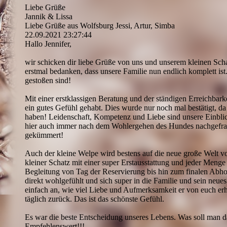
Liebe Grüße
Jannik & Lissa
Liebe Grüße aus Wolfsburg Jessi, Artur, Simba
22.09.2021
23:27:44
Hallo Jennifer,
wir schicken dir liebe Grüße von uns und unserem kleinen Sch
erstmal bedanken, dass unsere Familie nun endlich komplett ist.
gestoßen sind!
Mit einer erstklassigen Beratung und der ständigen Erreichbar
ein gutes Gefühl gehabt. Dies wurde nur noch mal bestätigt, d
haben! Leidenschaft, Kompetenz und Liebe sind unsere Einblick
hier auch immer nach dem Wohlergehen des Hundes nachgefrag
gekümmert!
Auch der kleine Welpe wird bestens auf die neue große Welt vo
kleiner Schatz mit einer super Erstausstattung und jeder Menge
Begleitung von Tag der Reservierung bis hin zum finalen Abholt
direkt wohlgefühlt und sich super in die Familie und sein ne
einfach an, wie viel Liebe und Aufmerksamkeit er von euch erh
täglich zurück. Das ist das schönste Gefühl.
Es war die beste Entscheidung unseres Lebens. Was soll man d
Empfehlenswert!!!